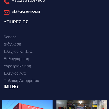
+30.22310.47900
ak@akservice.gr
ΥΠΗΡΕΣΙΕΣ
Service
Διάγνωση
Έλεγχος Κ.Τ.Ε.Ο.
Ευθυγράμμιση
Υγραεριοκίνηση
Έλεγχος A/C
Πολιτική Απορρήτου
GALLERY